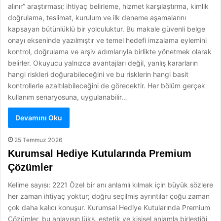
alınır” araştırması; ihtiyaç belirleme, hizmet karşılaştırma, kimlik
doğrulama, teslimat, kurulum ve ilk deneme aşamalarını
kapsayan bütünlüklü bir yolculuktur. Bu makale güvenli belge
onayı ekseninde yazılmıştır ve temel hedefi imzalama eylemini
kontrol, doğrulama ve arşiv adımlarıyla birlikte yönetmek olarak
belirler. Okuyucu yalnızca avantajları değil, yanlış kararların
hangi riskleri doğurabileceğini ve bu risklerin hangi basit
kontrollerle azaltılabileceğini de görecektir. Her bölüm gerçek
kullanım senaryosuna, uygulanabilir…
Devamını Oku
25 Temmuz 2026
Kurumsal Hediye Kutularında Premium
Çözümler
Kelime sayısı: 2221 Özel bir anı anlamlı kılmak için büyük sözlere
her zaman ihtiyaç yoktur; doğru seçilmiş ayrıntılar çoğu zaman
çok daha kalıcı konuşur. Kurumsal Hediye Kutularında Premium
Çözümler, bu anlayışın lüks, estetik ve kişisel anlamla birleştiği