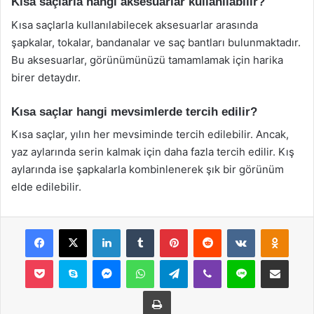
Kısa saçlarla hangi aksesuarlar kullanılabilir?
Kısa saçlarla kullanılabilecek aksesuarlar arasında
şapkalar, tokalar, bandanalar ve saç bantları bulunmaktadır.
Bu aksesuarlar, görünümünüzü tamamlamak için harika
birer detaydır.
Kısa saçlar hangi mevsimlerde tercih edilir?
Kısa saçlar, yılın her mevsiminde tercih edilebilir. Ancak,
yaz aylarında serin kalmak için daha fazla tercih edilir. Kış
aylarında ise şapkalarla kombinlenerek şık bir görünüm
elde edilebilir.
Facebook
X
LinkedIn
Tumblr
Pinterest
Reddit
VKontakte
Odnok
Pocket
Skype
Messenger
WhatsApp
Telegram
Viber
Line
E-Posta ile payla
Yazdır