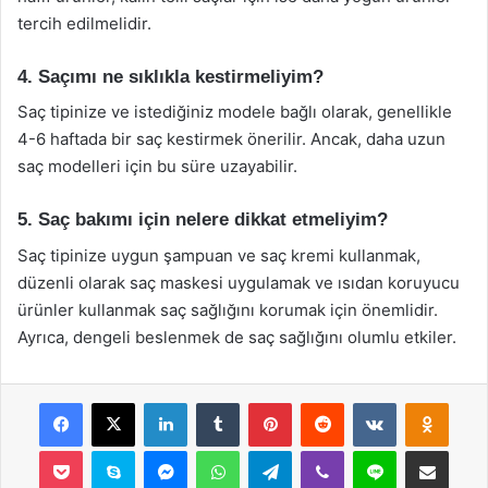
tercih edilmelidir.
4. Saçımı ne sıklıkla kestirmeliyim?
Saç tipinize ve istediğiniz modele bağlı olarak, genellikle
4-6 haftada bir saç kestirmek önerilir. Ancak, daha uzun
saç modelleri için bu süre uzayabilir.
5. Saç bakımı için nelere dikkat etmeliyim?
Saç tipinize uygun şampuan ve saç kremi kullanmak,
düzenli olarak saç maskesi uygulamak ve ısıdan koruyucu
ürünler kullanmak saç sağlığını korumak için önemlidir.
Ayrıca, dengeli beslenmek de saç sağlığını olumlu etkiler.
Facebook
X
LinkedIn
Tumblr
Pinterest
Reddit
VKontakte
Odnok
Pocket
Skype
Messenger
WhatsApp
Telegram
Viber
Line
E-Posta ile payla