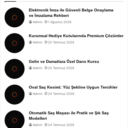
Elektronik İmza ile Güvenli Belge Onaylama
ve İmzalama Rehberi
Admin
1 Ağustos 2026
Kurumsal Hediye Kutularında Premium Çözümler
Admin
25 Temmuz 2026
Gelin ve Damatlara Özel Dans Kursu
Admin
25 Temmuz 2026
Oval Saç Kesimi: Yüz Şekline Uygun Tercihler
Admin
24 Temmuz 2026
Otomatik Saç Maşası ile Pratik ve Şık Saç
Modelleri
Admin
24 Temmuz 2026