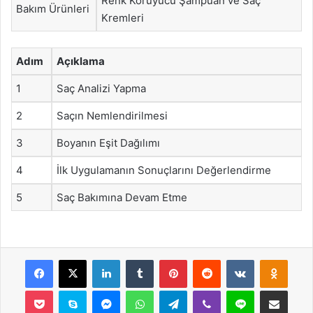
Renk Koruyucu Şampuan ve Saç
Bakım Ürünleri
Kremleri
Adım
Açıklama
1
Saç Analizi Yapma
2
Saçın Nemlendirilmesi
3
Boyanın Eşit Dağılımı
4
İlk Uygulamanın Sonuçlarını Değerlendirme
5
Saç Bakımına Devam Etme
Facebook
X
LinkedIn
Tumblr
Pinterest
Reddit
VKontakte
Odnok
Pocket
Skype
Messenger
WhatsApp
Telegram
Viber
Line
E-Posta ile payla