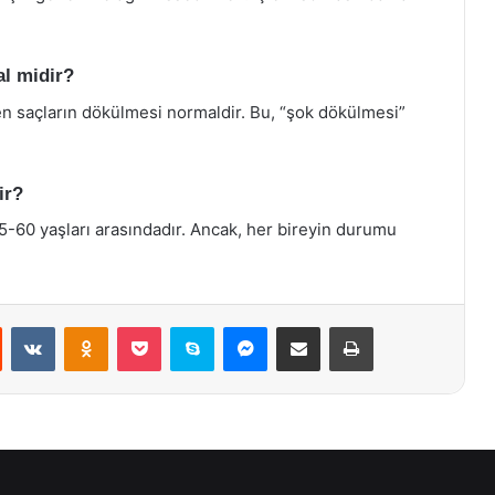
al midir?
len saçların dökülmesi normaldir. Bu, “şok dökülmesi”
ir?
25-60 yaşları arasındadır. Ancak, her bireyin durumu
st
Reddit
VKontakte
Odnoklassniki
Pocket
Skype
Messenger
E-Posta ile paylaş
Yazdır