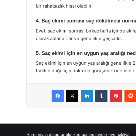
bir rahatsızlık hissi olabilir.
4. Saç ekimi sonrası saç dökülmesi norm
Evet, saç ekimi sonrası birkaç hafta içinde eki
olarak adlandırılır ve genellikle geçicidir.
5. Saç ekimi için en uygun yaş aralığı ned
Saç ekimi için en uygun yaş aralığı genellikle 
farklı olduğu için doktorla görüşmek önemlidir.
Facebook
X
LinkedIn
Tumblr
Pintere
Harmonyca dolgu
unblocked games
evden eve nakliyat