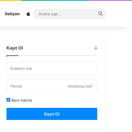
Sitemap
Arama
İletişim
yap
...
Kayıt Ol
Unuttunuz mu?
Beni hatırla
Kayıt Ol