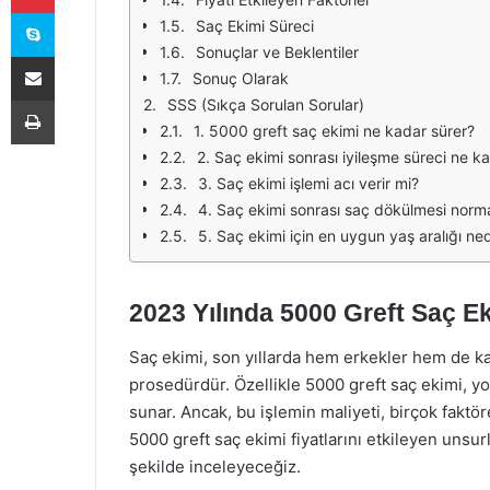
Skype
Saç Ekimi Süreci
Sonuçlar ve Beklentiler
E-Posta ile paylaş
Sonuç Olarak
Yazdır
SSS (Sıkça Sorulan Sorular)
1. 5000 greft saç ekimi ne kadar sürer?
2. Saç ekimi sonrası iyileşme süreci ne k
3. Saç ekimi işlemi acı verir mi?
4. Saç ekimi sonrası saç dökülmesi norma
5. Saç ekimi için en uygun yaş aralığı ned
2023 Yılında 5000 Greft Saç Ek
Saç ekimi, son yıllarda hem erkekler hem de kad
prosedürdür. Özellikle 5000 greft saç ekimi, yo
sunar. Ancak, bu işlemin maliyeti, birçok faktör
5000 greft saç ekimi fiyatlarını etkileyen unsurl
şekilde inceleyeceğiz.