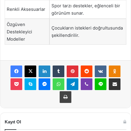
Spor tarzı destekler, eğlenceli bir
Renkli Aksesuarlar
görünüm sunar.
Özgüven
Çocukların istekleri doğrultusunda
Destekleyici
şekillendirilir.
Modeller
Facebook
X
LinkedIn
Tumblr
Pinterest
Reddit
VKontakte
Odnok
Pocket
Skype
Messenger
WhatsApp
Telegram
Viber
Line
E-Posta ile payla
Yazdır
Kayıt Ol