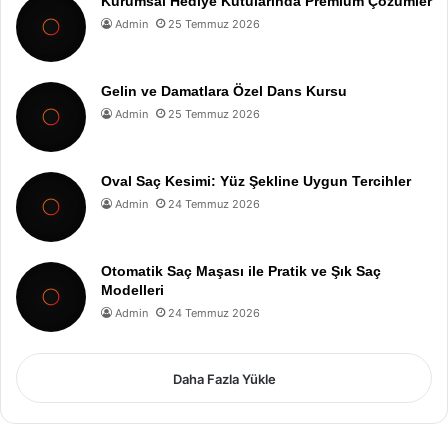
Kurumsal Hediye Kutularında Premium Çözümler
Admin
25 Temmuz 2026
Gelin ve Damatlara Özel Dans Kursu
Admin
25 Temmuz 2026
Oval Saç Kesimi: Yüz Şekline Uygun Tercihler
Admin
24 Temmuz 2026
Otomatik Saç Maşası ile Pratik ve Şık Saç
Modelleri
Admin
24 Temmuz 2026
Daha Fazla Yükle