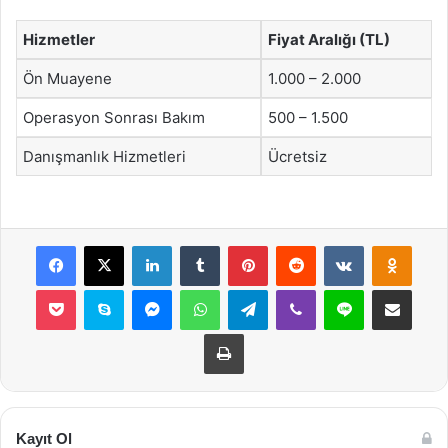
Hizmetler
Fiyat Aralığı (TL)
Ön Muayene
1.000 – 2.000
Operasyon Sonrası Bakım
500 – 1.500
Danışmanlık Hizmetleri
Ücretsiz
Facebook
X
LinkedIn
Tumblr
Pinterest
Reddit
VKontakte
Odnok
Pocket
Skype
Messenger
WhatsApp
Telegram
Viber
Line
E-Posta ile payla
Yazdır
Kayıt Ol