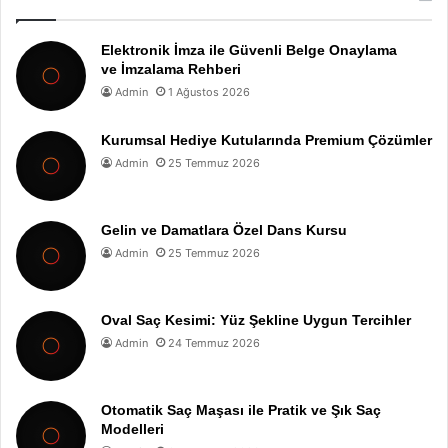
Elektronik İmza ile Güvenli Belge Onaylama
ve İmzalama Rehberi
Admin
1 Ağustos 2026
Kurumsal Hediye Kutularında Premium Çözümler
Admin
25 Temmuz 2026
Gelin ve Damatlara Özel Dans Kursu
Admin
25 Temmuz 2026
Oval Saç Kesimi: Yüz Şekline Uygun Tercihler
Admin
24 Temmuz 2026
Otomatik Saç Maşası ile Pratik ve Şık Saç
Modelleri