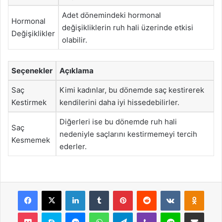
Adet dönemindeki hormonal
Hormonal
değişikliklerin ruh hali üzerinde etkisi
Değişiklikler
olabilir.
Seçenekler
Açıklama
Saç
Kimi kadınlar, bu dönemde saç kestirerek
Kestirmek
kendilerini daha iyi hissedebilirler.
Diğerleri ise bu dönemde ruh hali
Saç
nedeniyle saçlarını kestirmemeyi tercih
Kesmemek
ederler.
Facebook
X
LinkedIn
Tumblr
Pinterest
Reddit
VKontakte
Odnok
Pocket
Skype
Messenger
WhatsApp
Telegram
Viber
Line
E-Posta ile payla