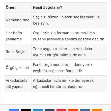
Öneri
Nasıl Uygulanır?
Saçınızı düzenli olarak saç kremleri ile
Nemlendirme
besleyin.
Her hafta
Örgülerinizin formunu korumak için
yenileme
düzenli aralıklarla stilinizi gözden geçirin.
Tene uygun renkler seçerek daha
Renk Seçimi
uyumlu bir görünüm elde edin.
Farklı örgü modellerini deneyerek
Örgü şekilleri
çeşitlilik sağlamak önemlidir.
Arkadaşlarla
Arkadaşlarınızla birlikte deneyerek
stil yapma
eğlenceli bir süreç oluşturun.
Facebook
X
LinkedIn
Tumblr
Pinterest
Reddit
VKontakte
Odnok