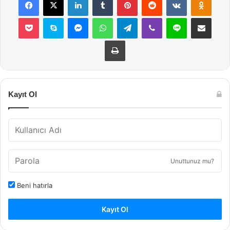
Pocket
Skype
Messenger
WhatsApp
Telegram
Viber
Line
E-Posta ile payla
Yazdır
Kayıt Ol
Unuttunuz mu?
Beni hatırla
Kayıt Ol