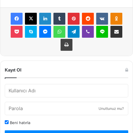
Facebook
X
LinkedIn
Tumblr
Pinterest
Reddit
VKontakte
Odnok
Pocket
Skype
Messenger
WhatsApp
Telegram
Viber
Line
E-Posta ile payla
Yazdır
Kayıt Ol
Unuttunuz mu?
Beni hatırla