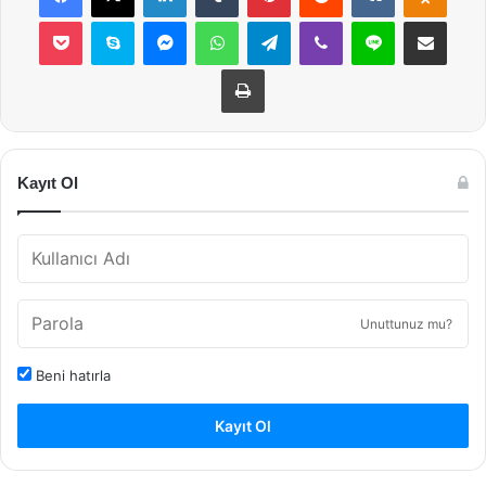
Pocket
Skype
Messenger
WhatsApp
Telegram
Viber
Line
E-Posta ile payla
Yazdır
Kayıt Ol
Unuttunuz mu?
Beni hatırla
Kayıt Ol