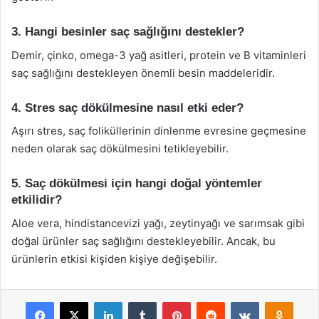
3. Hangi besinler saç sağlığını destekler?
Demir, çinko, omega-3 yağ asitleri, protein ve B vitaminleri
saç sağlığını destekleyen önemli besin maddeleridir.
4. Stres saç dökülmesine nasıl etki eder?
Aşırı stres, saç foliküllerinin dinlenme evresine geçmesine
neden olarak saç dökülmesini tetikleyebilir.
5. Saç dökülmesi için hangi doğal yöntemler
etkilidir?
Aloe vera, hindistancevizi yağı, zeytinyağı ve sarımsak gibi
doğal ürünler saç sağlığını destekleyebilir. Ancak, bu
ürünlerin etkisi kişiden kişiye değişebilir.
Facebook
X
LinkedIn
Tumblr
Pinterest
Reddit
VKontakte
Odnok