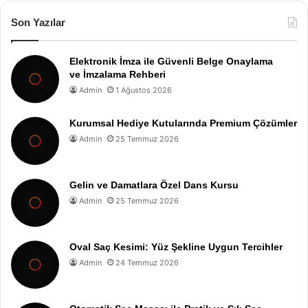
Son Yazılar
Elektronik İmza ile Güvenli Belge Onaylama
ve İmzalama Rehberi
Admin
1 Ağustos 2026
Kurumsal Hediye Kutularında Premium Çözümler
Admin
25 Temmuz 2026
Gelin ve Damatlara Özel Dans Kursu
Admin
25 Temmuz 2026
Oval Saç Kesimi: Yüz Şekline Uygun Tercihler
Admin
24 Temmuz 2026