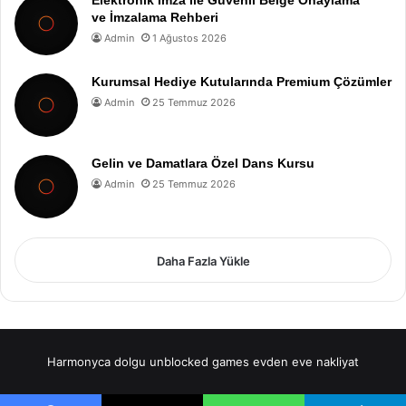
ve İmzalama Rehberi
Admin
1 Ağustos 2026
Kurumsal Hediye Kutularında Premium Çözümler
Admin
25 Temmuz 2026
Gelin ve Damatlara Özel Dans Kursu
Admin
25 Temmuz 2026
Daha Fazla Yükle
Harmonyca dolgu
unblocked games
evden eve nakliyat