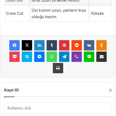
Uzun Üst
biraz uzun bırakılan kesim.
Üst kısmın uzun, yanların kısa
Crew Cut
Yüksek
olduğu kesim.
Facebook
X
LinkedIn
Tumblr
Pinterest
Reddit
VKontakte
Odnok
Pocket
Skype
Messenger
WhatsApp
Telegram
Viber
Line
E-Posta ile payla
Yazdır
Kayıt Ol