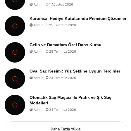
Admin
1 Ağustos 2026
Kurumsal Hediye Kutularında Premium Çözümler
Admin
25 Temmuz 2026
Gelin ve Damatlara Özel Dans Kursu
Admin
25 Temmuz 2026
Oval Saç Kesimi: Yüz Şekline Uygun Tercihler
Admin
24 Temmuz 2026
Otomatik Saç Maşası ile Pratik ve Şık Saç
Modelleri
Admin
24 Temmuz 2026
Daha Fazla Yükle