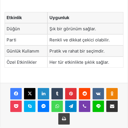
Etkinlik
Uygunluk
Düğün
Şık bir görünüm sağlar.
Parti
Renkli ve dikkat çekici olabilir.
Günlük Kullanım
Pratik ve rahat bir seçimdir.
Özel Etkinlikler
Her tür etkinlikte şıklık sağlar.
Facebook
X
LinkedIn
Tumblr
Pinterest
Reddit
VKontakte
Odnok
Pocket
Skype
Messenger
WhatsApp
Telegram
Viber
Line
E-Posta ile payla
Yazdır