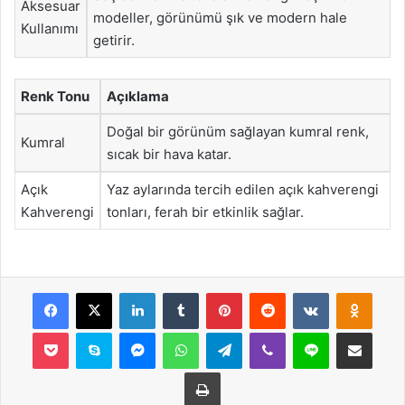
Aksesuar
modeller, görünümü şık ve modern hale
Kullanımı
getirir.
Renk Tonu
Açıklama
Doğal bir görünüm sağlayan kumral renk,
Kumral
sıcak bir hava katar.
Açık
Yaz aylarında tercih edilen açık kahverengi
Kahverengi
tonları, ferah bir etkinlik sağlar.
Facebook
X
LinkedIn
Tumblr
Pinterest
Reddit
VKontakte
Odnok
Pocket
Skype
Messenger
WhatsApp
Telegram
Viber
Line
E-Posta ile payla
Yazdır