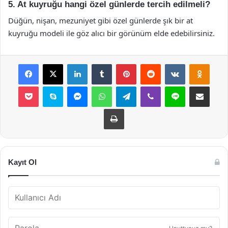
5. At kuyruğu hangi özel günlerde tercih edilmeli?
Düğün, nişan, mezuniyet gibi özel günlerde şık bir at
kuyruğu modeli ile göz alıcı bir görünüm elde edebilirsiniz.
Facebook
X
LinkedIn
Tumblr
Pinterest
Reddit
VKontakte
Odnok
Pocket
Skype
Messenger
WhatsApp
Telegram
Viber
Line
E-Posta ile payla
Yazdır
Kayıt Ol