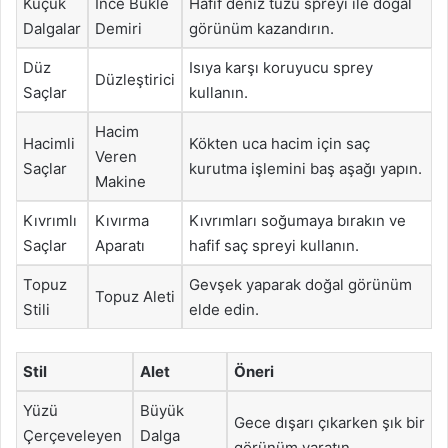
Küçük
İnce Bukle
Hafif deniz tuzu spreyi ile doğal
Dalgalar
Demiri
görünüm kazandırın.
Düz
Isıya karşı koruyucu sprey
Düzleştirici
Saçlar
kullanın.
Hacim
Hacimli
Kökten uca hacim için saç
Veren
Saçlar
kurutma işlemini baş aşağı yapın.
Makine
Kıvrımlı
Kıvırma
Kıvrımları soğumaya bırakın ve
Saçlar
Aparatı
hafif saç spreyi kullanın.
Topuz
Gevşek yaparak doğal görünüm
Topuz Aleti
Stili
elde edin.
Stil
Alet
Öneri
Yüzü
Büyük
Gece dışarı çıkarken şık bir
Çerçeveleyen
Dalga
görünüm yaratın.