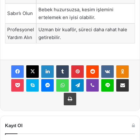
Bebek huzursuzsa, kesim işlemini
Sabırlı Olun
ertelemek en iyisi olabilir.
Profesyonel
Uzman bir kuaför, süreci daha rahat hale
Yardım Alın
getirebilir.
Facebook
X
LinkedIn
Tumblr
Pinterest
Reddit
VKontakte
Odnok
Pocket
Skype
Messenger
WhatsApp
Telegram
Viber
Line
E-Posta ile payla
Yazdır
Kayıt Ol