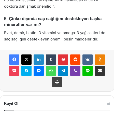
doktora danışmak önemlidir.
5. Çinko dışında saç sağlığını destekleyen başka
mineraller var mı?
Evet, demir, biotin, D vitamini ve omega-3 yağ asitleri de
saç sağlığını destekleyen önemli besin maddeleridir.
Facebook
X
LinkedIn
Tumblr
Pinterest
Reddit
VKontakte
Odnok
Pocket
Skype
Messenger
WhatsApp
Telegram
Viber
Line
E-Posta ile payla
Yazdır
Kayıt Ol