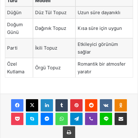
Türü
Modeli
Düğün
Düz Tül Topuz
Uzun süre dayanıklı
Doğum
Dağınık Topuz
Kısa süre için uygun
Günü
Etkileyici görünüm
Parti
İkili Topuz
sağlar
Özel
Romantik bir atmosfer
Örgü Topuz
Kutlama
yaratır
Facebook
X
LinkedIn
Tumblr
Pinterest
Reddit
VKontakte
Odnok
Pocket
Skype
Messenger
WhatsApp
Telegram
Viber
Line
E-Posta ile payla
Yazdır