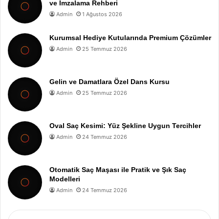
ve İmzalama Rehberi
Admin
1 Ağustos 2026
Kurumsal Hediye Kutularında Premium Çözümler
Admin
25 Temmuz 2026
Gelin ve Damatlara Özel Dans Kursu
Admin
25 Temmuz 2026
Oval Saç Kesimi: Yüz Şekline Uygun Tercihler
Admin
24 Temmuz 2026
Otomatik Saç Maşası ile Pratik ve Şık Saç
Modelleri
Admin
24 Temmuz 2026