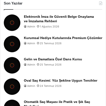
Son Yazılar
Elektronik İmza ile Güvenli Belge Onaylama
ve İmzalama Rehberi
Admin
1 Ağustos 2026
Kurumsal Hediye Kutularında Premium Çözümler
Admin
25 Temmuz 2026
Gelin ve Damatlara Özel Dans Kursu
Admin
25 Temmuz 2026
Oval Saç Kesimi: Yüz Şekline Uygun Tercihler
Admin
24 Temmuz 2026
Otomatik Saç Maşası ile Pratik ve Şık Saç