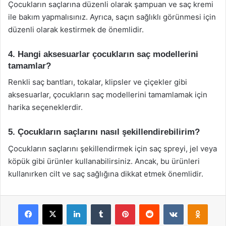
Çocukların saçlarına düzenli olarak şampuan ve saç kremi
ile bakım yapmalısınız. Ayrıca, saçın sağlıklı görünmesi için
düzenli olarak kestirmek de önemlidir.
4. Hangi aksesuarlar çocukların saç modellerini
tamamlar?
Renkli saç bantları, tokalar, klipsler ve çiçekler gibi
aksesuarlar, çocukların saç modellerini tamamlamak için
harika seçeneklerdir.
5. Çocukların saçlarını nasıl şekillendirebilirim?
Çocukların saçlarını şekillendirmek için saç spreyi, jel veya
köpük gibi ürünler kullanabilirsiniz. Ancak, bu ürünleri
kullanırken cilt ve saç sağlığına dikkat etmek önemlidir.
Facebook
X
LinkedIn
Tumblr
Pinterest
Reddit
VKontakte
Odnok
Pocket
Skype
Messenger
WhatsApp
Telegram
Viber
Line
E-Posta ile payla