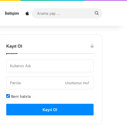
Sitemap
Arama
İletişim
yap
...
Kayıt Ol
Unuttunuz mu?
Beni hatırla
Kayıt Ol