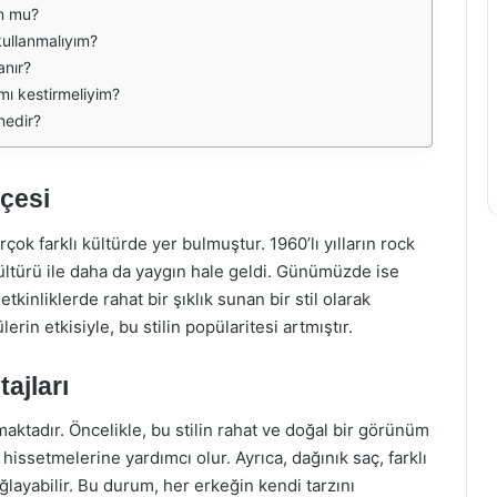
un mu?
kullanmalıyım?
anır?
ımı kestirmeliyim?
nedir?
hçesi
k farklı kültürde yer bulmuştur. 1960’lı yılların rock
ültürü ile daha da yaygın hale geldi. Günümüzde ise
inliklerde rahat bir şıklık sunan bir stil olarak
rin etkisiyle, bu stilin popülaritesi artmıştır.
ajları
aktadır. Öncelikle, bu stilin rahat ve doğal bir görünüm
issetmelerine yardımcı olur. Ayrıca, dağınık saç, farklı
ğlayabilir. Bu durum, her erkeğin kendi tarzını