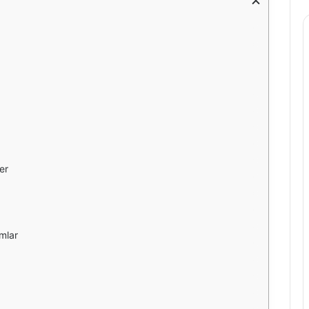
er
mlar