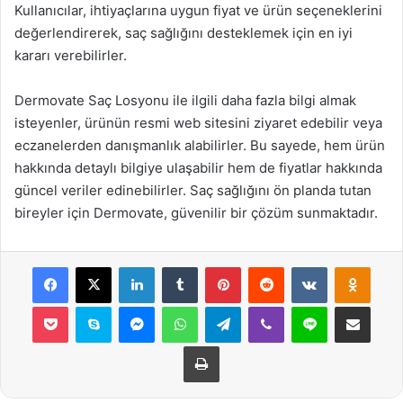
Kullanıcılar, ihtiyaçlarına uygun fiyat ve ürün seçeneklerini
değerlendirerek, saç sağlığını desteklemek için en iyi
kararı verebilirler.
Dermovate Saç Losyonu ile ilgili daha fazla bilgi almak
isteyenler, ürünün resmi web sitesini ziyaret edebilir veya
eczanelerden danışmanlık alabilirler. Bu sayede, hem ürün
hakkında detaylı bilgiye ulaşabilir hem de fiyatlar hakkında
güncel veriler edinebilirler. Saç sağlığını ön planda tutan
bireyler için Dermovate, güvenilir bir çözüm sunmaktadır.
Facebook
X
LinkedIn
Tumblr
Pinterest
Reddit
VKontakte
Odnok
Pocket
Skype
Messenger
WhatsApp
Telegram
Viber
Line
E-Posta ile payla
Yazdır