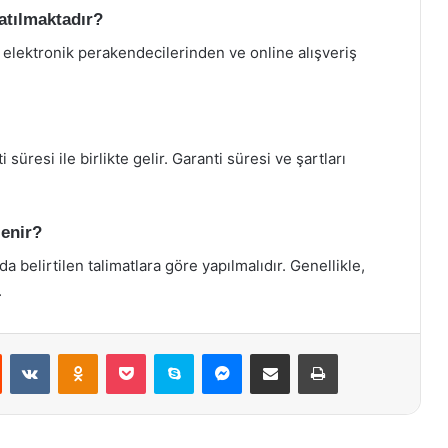
satılmaktadır?
elektronik perakendecilerinden ve online alışveriş
 süresi ile birlikte gelir. Garanti süresi ve şartları
lenir?
a belirtilen talimatlara göre yapılmalıdır. Genellikle,
.
st
Reddit
VKontakte
Odnoklassniki
Pocket
Skype
Messenger
E-Posta ile paylaş
Yazdır