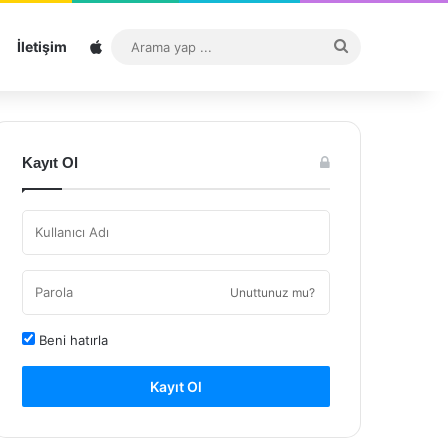
Sitemap
Arama
İletişim
yap
...
Kayıt Ol
Unuttunuz mu?
Beni hatırla
Kayıt Ol