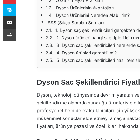
2023 Yılı Fiyat Aralıkları
Skype
Dyson Ürünlerinin Avantajları
Dyson Ürünlerini Nereden Alabilirim?
E-Posta ile paylaş
SSS (Sıkça Sorulan Sorular)
Yazdır
1. Dyson saç şekillendiricileri gerçekten 
2. Dyson ürünleri hangi saç tipleri için u
3. Dyson saç şekillendiricileri nerelerde 
4. Dyson ürünleri garantili mi?
5. Dyson saç şekillendiricileri nasıl temizl
Dyson Saç Şekillendirici Fiyatl
Dyson, teknoloji dünyasında devrim yaratan ve y
şekillendirme alanında sunduğu ürünleriyle dik
profesyonel hem de ev kullanıcıları için yüks
mükemmel sonuçlar elde etmeyi amaçlamaktadır. 
fiyatları, ürün yelpazesi ve özellikleri hakkınd