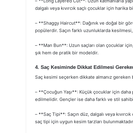
– **Long Layered Cut**: Uzun katmanlarla yapıla
dalgalı veya kıvırcık saçlı çocuklar için harika bir
– **Shaggy Haircut**: Dağınık ve doğal bir g
popülerdir. Saçın farklı uzunluklarda kesilmesi
– **Man Bun**: Uzun saçları olan çocuklar içi
şık hem de pratik bir modeldir.
4. Saç Kesiminde Dikkat Edilmesi Gereke
Saç kesimi seçerken dikkate almanız gereken b
– **Çocuğun Yaşı**: Küçük çocuklar için daha 
edilmelidir. Gençler ise daha farklı ve stil sahib
– **Saç Tipi**: Saçın düz, dalgalı veya kıvırcık
saç tipi için uygun kesim tarzları bulunmaktadır