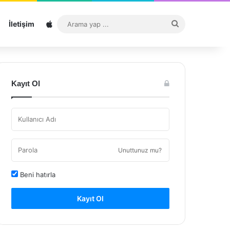
Sitemap
Arama
İletişim
yap
...
Kayıt Ol
Unuttunuz mu?
Beni hatırla
Kayıt Ol