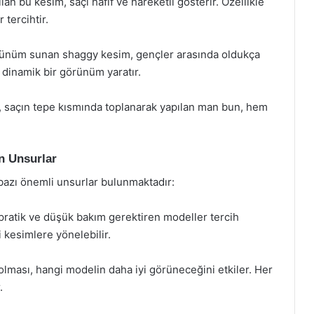
n bu kesim, saçı hafif ve hareketli gösterir. Özellikle
 tercihtir.
örünüm sunan shaggy kesim, gençler arasında oldukça
, dinamik bir görünüm yaratır.
n, saçın tepe kısmında toplanarak yapılan man bun, hem
n Unsurlar
azı önemli unsurlar bulunmaktadır:
pratik ve düşük bakım gerektiren modeller tercih
i kesimlere yönelebilir.
 olması, hangi modelin daha iyi görüneceğini etkiler. Her
.