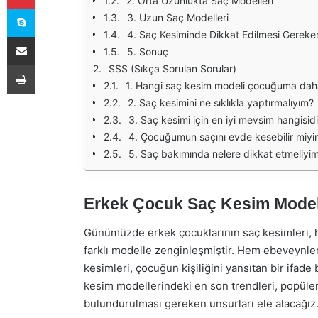
2. Orta Uzunlukta Saç Modelleri
Skype
3. Uzun Saç Modelleri
4. Saç Kesiminde Dikkat Edilmesi Gereke
E-Posta ile paylaş
5. Sonuç
Yazdır
SSS (Sıkça Sorulan Sorular)
1. Hangi saç kesim modeli çocuğuma daha
2. Saç kesimini ne sıklıkla yaptırmalıyım?
3. Saç kesimi için en iyi mevsim hangisidi
4. Çocuğumun saçını evde kesebilir miy
5. Saç bakımında nelere dikkat etmeliyi
Erkek Çocuk Saç Kesim Modelle
Günümüzde erkek çocuklarının saç kesimleri, he
farklı modelle zenginleşmiştir. Hem ebeveynler
kesimleri, çocuğun kişiliğini yansıtan bir ifade
kesim modellerindeki en son trendleri, popüler 
bulundurulması gereken unsurları ele alacağız