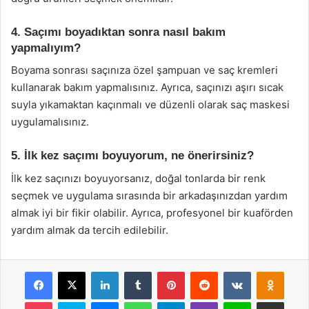
4. Saçımı boyadıktan sonra nasıl bakım
yapmalıyım?
Boyama sonrası saçınıza özel şampuan ve saç kremleri
kullanarak bakım yapmalısınız. Ayrıca, saçınızı aşırı sıcak
suyla yıkamaktan kaçınmalı ve düzenli olarak saç maskesi
uygulamalısınız.
5. İlk kez saçımı boyuyorum, ne önerirsiniz?
İlk kez saçınızı boyuyorsanız, doğal tonlarda bir renk
seçmek ve uygulama sırasında bir arkadaşınızdan yardım
almak iyi bir fikir olabilir. Ayrıca, profesyonel bir kuaförden
yardım almak da tercih edilebilir.
Facebook
X
LinkedIn
Tumblr
Pinterest
Reddit
VKontakte
Odnok
Pocket
Skype
Messenger
WhatsApp
Telegram
Viber
Line
E-Posta ile payla