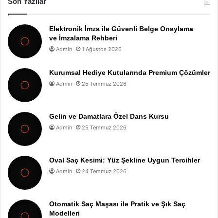
Son Yazılar
Elektronik İmza ile Güvenli Belge Onaylama
ve İmzalama Rehberi
Admin
1 Ağustos 2026
Kurumsal Hediye Kutularında Premium Çözümler
Admin
25 Temmuz 2026
Gelin ve Damatlara Özel Dans Kursu
Admin
25 Temmuz 2026
Oval Saç Kesimi: Yüz Şekline Uygun Tercihler
Admin
24 Temmuz 2026
Otomatik Saç Maşası ile Pratik ve Şık Saç
Modelleri