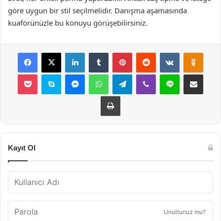
göre uygun bir stil seçilmelidir. Danışma aşamasında
kuaförünüzle bu konuyu görüşebilirsiniz.
Facebook
X
LinkedIn
Tumblr
Pinterest
Reddit
VKontakte
Odnok
Pocket
Skype
Messenger
WhatsApp
Telegram
Viber
Line
E-Posta ile payla
Yazdır
Kayıt Ol
Unuttunuz mu?