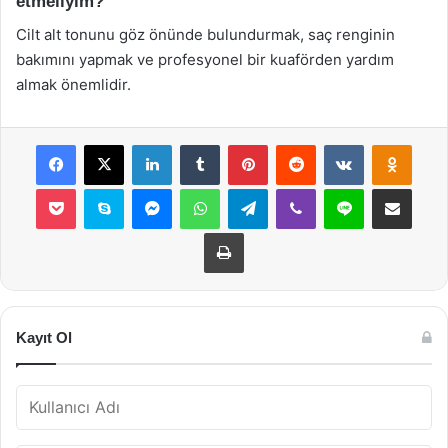
etmeliyim?
Cilt alt tonunu göz önünde bulundurmak, saç renginin
bakımını yapmak ve profesyonel bir kuaförden yardım
almak önemlidir.
Facebook
X
LinkedIn
Tumblr
Pinterest
Reddit
VKontakte
Odnok
Pocket
Skype
Messenger
WhatsApp
Telegram
Viber
Line
E-Posta ile payla
Yazdır
Kayıt Ol