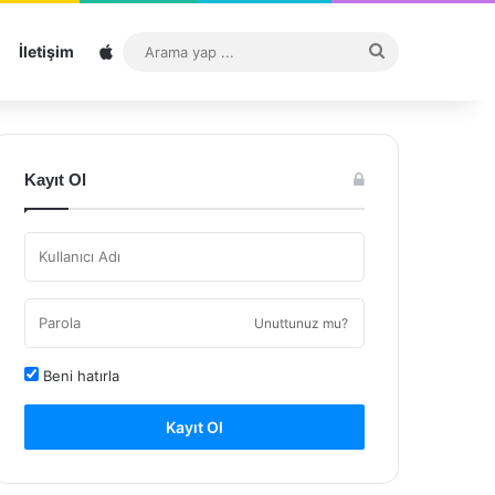
Sitemap
Arama
İletişim
yap
...
Kayıt Ol
Unuttunuz mu?
Beni hatırla
Kayıt Ol