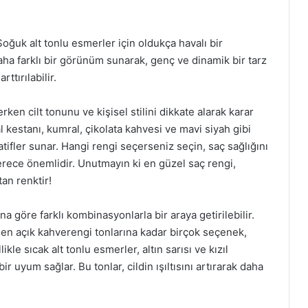
 Soğuk alt tonlu esmerler için oldukça havalı bir
aha farklı bir görünüm sunarak, genç ve dinamik bir tarz
arttırılabilir.
ken cilt tonunu ve kişisel stilini dikkate alarak karar
l kestanı, kumral, çikolata kahvesi ve mavi siyah gibi
atifler sunar. Hangi rengi seçerseniz seçin, saç sağlığını
ece önemlidir. Unutmayın ki en güzel saç rengi,
tan renktir!
na göre farklı kombinasyonlarla bir araya getirilebilir.
den açık kahverengi tonlarına kadar birçok seçenek,
ikle sıcak alt tonlu esmerler, altın sarısı ve kızıl
r uyum sağlar. Bu tonlar, cildin ışıltısını artırarak daha