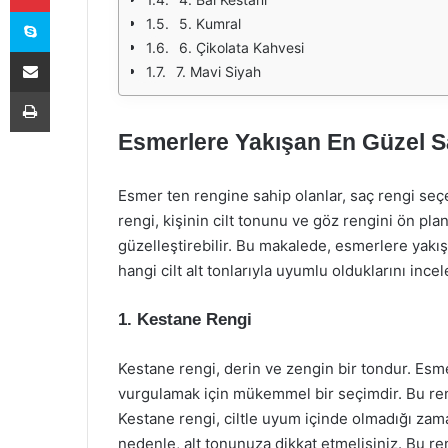
Skype
5. Kumral
6. Çikolata Kahvesi
E-Posta ile paylaş
7. Mavi Siyah
Yazdır
Esmerlere Yakışan En Güzel S
Esmer ten rengine sahip olanlar, saç rengi seçer
rengi, kişinin cilt tonunu ve göz rengini ön p
güzelleştirebilir. Bu makalede, esmerlere yakışa
hangi cilt alt tonlarıyla uyumlu olduklarını ince
1. Kestane Rengi
Kestane rengi, derin ve zengin bir tondur. Es
vurgulamak için mükemmel bir seçimdir. Bu renk
Kestane rengi, ciltle uyum içinde olmadığı zam
nedenle, alt tonunuza dikkat etmelisiniz. Bu ren