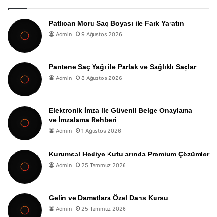
Patlıcan Moru Saç Boyası ile Fark Yaratın
Admin
9 Ağustos 2026
Pantene Saç Yağı ile Parlak ve Sağlıklı Saçlar
Admin
8 Ağustos 2026
Elektronik İmza ile Güvenli Belge Onaylama
ve İmzalama Rehberi
Admin
1 Ağustos 2026
Kurumsal Hediye Kutularında Premium Çözümler
Admin
25 Temmuz 2026
Gelin ve Damatlara Özel Dans Kursu
Admin
25 Temmuz 2026