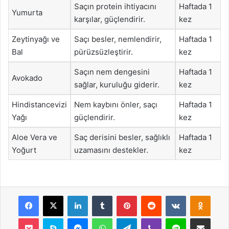
Saçın protein ihtiyacını
Haftada 1
Yumurta
karşılar, güçlendirir.
kez
Zeytinyağı ve
Saçı besler, nemlendirir,
Haftada 1
Bal
pürüzsüzleştirir.
kez
Saçın nem dengesini
Haftada 1
Avokado
sağlar, kuruluğu giderir.
kez
Hindistancevizi
Nem kaybını önler, saçı
Haftada 1
Yağı
güçlendirir.
kez
Aloe Vera ve
Saç derisini besler, sağlıklı
Haftada 1
Yoğurt
uzamasını destekler.
kez
Facebook
X
LinkedIn
Tumblr
Pinterest
Reddit
VKontakte
Odnok
Pocket
Skype
Messenger
WhatsApp
Telegram
Viber
Line
E-Posta ile payla