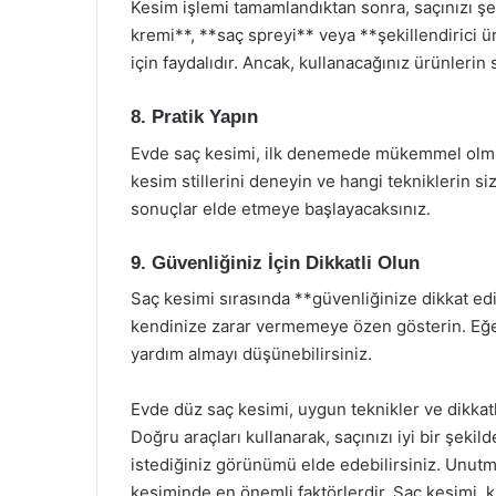
Kesim işlemi tamamlandıktan sonra, saçınızı şek
kremi**, **saç spreyi** veya **şekillendirici 
için faydalıdır. Ancak, kullanacağınız ürünlerin
8. Pratik Yapın
Evde saç kesimi, ilk denemede mükemmel olmayab
kesim stillerini deneyin ve hangi tekniklerin si
sonuçlar elde etmeye başlayacaksınız.
9. Güvenliğiniz İçin Dikkatli Olun
Saç kesimi sırasında **güvenliğinize dikkat edi
kendinize zarar vermemeye özen gösterin. Eğe
yardım almayı düşünebilirsiniz.
Evde düz saç kesimi, uygun teknikler ve dikkatli 
Doğru araçları kullanarak, saçınızı iyi bir şekil
istediğiniz görünümü elde edebilirsiniz. Unutm
kesiminde en önemli faktörlerdir. Saç kesimi, k