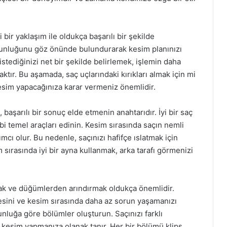
 bir yaklaşım ile oldukça başarılı bir şekilde
e uzunluğunu göz önünde bulundurarak kesim planınızı
stediğinizi net bir şekilde belirlemek, işlemin daha
ktır. Bu aşamada, saç uçlarındaki kırıkları almak için mi
esim yapacağınıza karar vermeniz önemlidir.
başarılı bir sonuç elde etmenin anahtarıdır. İyi bir saç
bi temel araçları edinin. Kesim sırasında saçın nemli
ı olur. Bu nedenle, saçınızı hafifçe ıslatmak için
m sırasında iyi bir ayna kullanmak, arka tarafı görmenizi
ak ve düğümlerden arındırmak oldukça önemlidir.
esini ve kesim sırasında daha az sorun yaşamanızı
zunluğa göre bölümler oluşturun. Saçınızı farklı
r kesim yapmanıza olanak tanır. Her bir bölümü klips