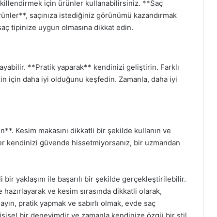
illendirmek için ürünler kullanabilirsiniz. **Saç
ürünler**, saçınıza istediğiniz görünümü kazandırmak
 saç tipinize uygun olmasına dikkat edin.
ilir. **Pratik yaparak** kendinizi geliştirin. Farklı
zin için daha iyi olduğunu keşfedin. Zamanla, daha iyi
n**. Kesim makasını dikkatli bir şekilde kullanın ve
r kendinizi güvende hissetmiyorsanız, bir uzmandan
bir yaklaşım ile başarılı bir şekilde gerçekleştirilebilir.
de hazırlayarak ve kesim sırasında dikkatli olarak,
ayın, pratik yapmak ve sabırlı olmak, evde saç
işisel bir deneyimdir ve zamanla kendinize özgü bir stil