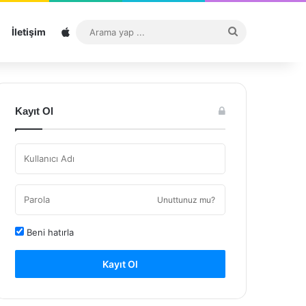
Sitemap
Arama
İletişim
yap
...
Kayıt Ol
Unuttunuz mu?
Beni hatırla
Kayıt Ol