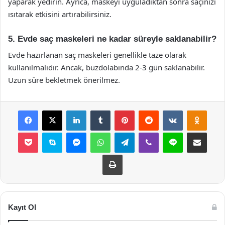
yaparak yedirin. Ayrıca, maskeyi uyguladıktan sonra saçınızı
ısıtarak etkisini artırabilirsiniz.
5. Evde saç maskeleri ne kadar süreyle saklanabilir?
Evde hazırlanan saç maskeleri genellikle taze olarak
kullanılmalıdır. Ancak, buzdolabında 2-3 gün saklanabilir.
Uzun süre bekletmek önerilmez.
Facebook
X
LinkedIn
Tumblr
Pinterest
Reddit
VKontakte
Odnok
Pocket
Skype
Messenger
WhatsApp
Telegram
Viber
Line
E-Posta ile payla
Yazdır
Kayıt Ol