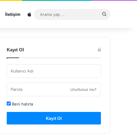
Sitemap
Arama
İletişim
yap
...
Kayıt Ol
Unuttunuz mu?
Beni hatırla
Kayıt Ol