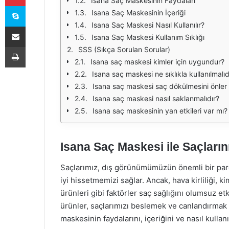
Isana Saç Maskesinin Faydaları
Skype
Isana Saç Maskesinin İçeriği
Isana Saç Maskesi Nasıl Kullanılır?
E-Posta ile paylaş
Isana Saç Maskesi Kullanım Sıklığı
Yazdır
SSS (Sıkça Sorulan Sorular)
Isana saç maskesi kimler için uygundur?
Isana saç maskesi ne sıklıkla kullanılmalıd
Isana saç maskesi saç dökülmesini önler
Isana saç maskesi nasıl saklanmalıdır?
Isana saç maskesinin yan etkileri var mı?
Isana Saç Maskesi ile Saçlarını
Saçlarımız, dış görünümümüzün önemli bir parças
iyi hissetmemizi sağlar. Ancak, hava kirliliği, k
ürünleri gibi faktörler saç sağlığını olumsuz etk
ürünler, saçlarımızı beslemek ve canlandırmak 
maskesinin faydalarını, içeriğini ve nasıl kullan