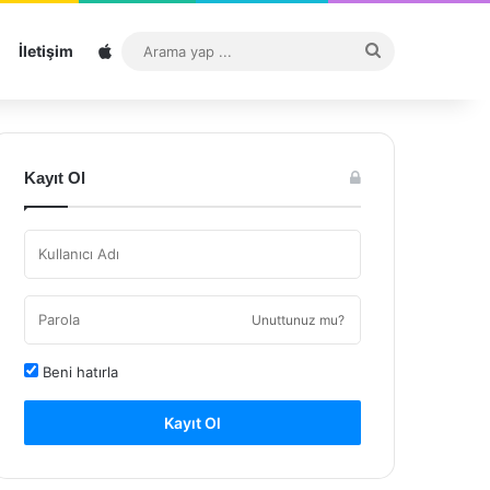
Sitemap
Arama
İletişim
yap
...
Kayıt Ol
Unuttunuz mu?
Beni hatırla
Kayıt Ol