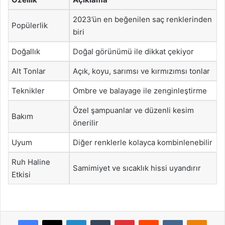
2023’ün en beğenilen saç renklerinden
Popülerlik
biri
Doğallık
Doğal görünümü ile dikkat çekiyor
Alt Tonlar
Açık, koyu, sarımsı ve kırmızımsı tonlar
Teknikler
Ombre ve balayage ile zenginleştirme
Özel şampuanlar ve düzenli kesim
Bakım
önerilir
Uyum
Diğer renklerle kolayca kombinlenebilir
Ruh Haline
Samimiyet ve sıcaklık hissi uyandırır
Etkisi
Facebook
X
LinkedIn
Tumblr
Pinterest
Reddit
VKontakte
Odnok