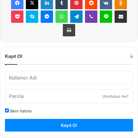
Pocket
Skype
Messenger
WhatsApp
Telegram
Viber
Line
E-Posta ile payla
Yazdır
Kayıt Ol
Unuttunuz mu?
Beni hatırla
Kayıt Ol