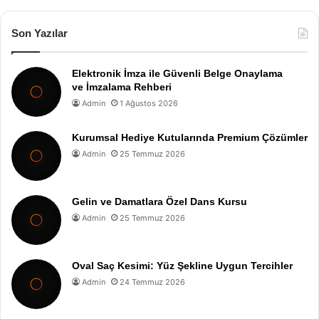
Son Yazılar
Elektronik İmza ile Güvenli Belge Onaylama
ve İmzalama Rehberi
Admin
1 Ağustos 2026
Kurumsal Hediye Kutularında Premium Çözümler
Admin
25 Temmuz 2026
Gelin ve Damatlara Özel Dans Kursu
Admin
25 Temmuz 2026
Oval Saç Kesimi: Yüz Şekline Uygun Tercihler
Admin
24 Temmuz 2026