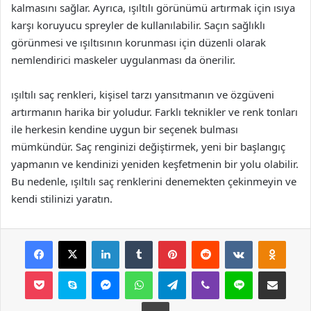
kalmasını sağlar. Ayrıca, ışıltılı görünümü artırmak için ısıya
karşı koruyucu spreyler de kullanılabilir. Saçın sağlıklı
görünmesi ve ışıltısının korunması için düzenli olarak
nemlendirici maskeler uygulanması da önerilir.
ışıltılı saç renkleri, kişisel tarzı yansıtmanın ve özgüveni
artırmanın harika bir yoludur. Farklı teknikler ve renk tonları
ile herkesin kendine uygun bir seçenek bulması
mümkündür. Saç renginizi değiştirmek, yeni bir başlangıç
yapmanın ve kendinizi yeniden keşfetmenin bir yolu olabilir.
Bu nedenle, ışıltılı saç renklerini denemekten çekinmeyin ve
kendi stilinizi yaratın.
Facebook
X
LinkedIn
Tumblr
Pinterest
Reddit
VKontakte
Odnok
Pocket
Skype
Messenger
WhatsApp
Telegram
Viber
Line
E-Posta ile payla
Yazdır