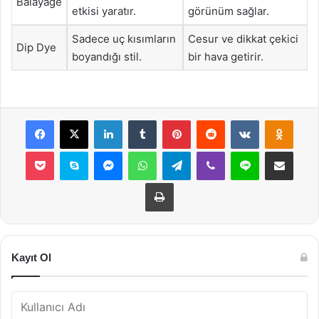
Balayage
etkisi yaratır.
görünüm sağlar.
Sadece uç kısımların
Cesur ve dikkat çekici
Dip Dye
boyandığı stil.
bir hava getirir.
Facebook
X
LinkedIn
Tumblr
Pinterest
Reddit
VKontakte
Odnok
Pocket
Skype
Messenger
WhatsApp
Telegram
Viber
Line
E-Posta ile payla
Yazdır
Kayıt Ol