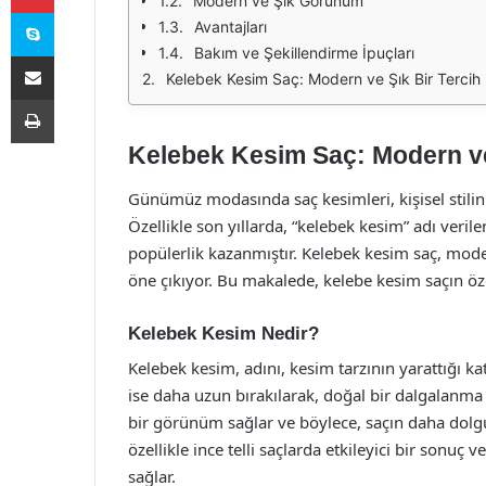
Modern ve Şık Görünüm
Skype
Avantajları
Bakım ve Şekillendirme İpuçları
E-Posta ile paylaş
Kelebek Kesim Saç: Modern ve Şık Bir Tercih
Yazdır
Kelebek Kesim Saç: Modern ve
Günümüz modasında saç kesimleri, kişisel stilin 
Özellikle son yıllarda, “kelebek kesim” adı veril
popülerlik kazanmıştır. Kelebek kesim saç, mode
öne çıkıyor. Bu makalede, kelebe kesim saçın özel
Kelebek Kesim Nedir?
Kelebek kesim, adını, kesim tarzının yarattığı kat
ise daha uzun bırakılarak, doğal bir dalgalanma 
bir görünüm sağlar ve böylece, saçın daha dolg
özellikle ince telli saçlarda etkileyici bir sonuç v
sağlar.