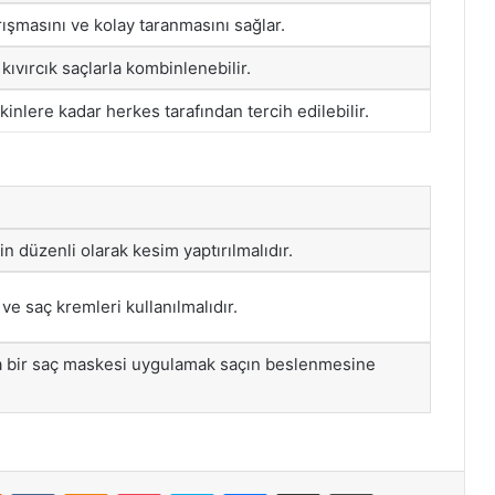
ışmasını ve kolay taranmasını sağlar.
kıvırcık saçlarla kombinlenebilir.
inlere kadar herkes tarafından tercih edilebilir.
in düzenli olarak kesim yaptırılmalıdır.
e saç kremleri kullanılmalıdır.
ada bir saç maskesi uygulamak saçın beslenmesine
st
Reddit
VKontakte
Odnoklassniki
Pocket
Skype
Messenger
E-Posta ile paylaş
Yazdır