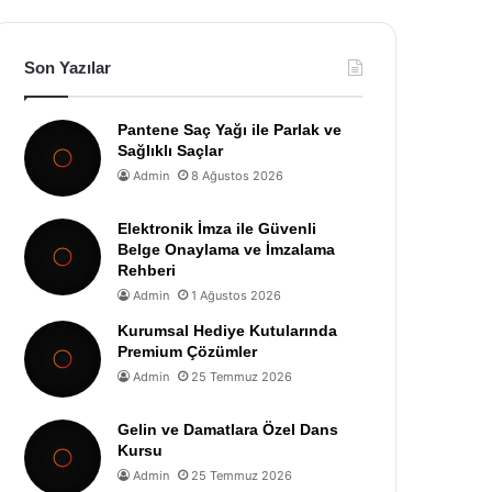
Son Yazılar
Pantene Saç Yağı ile Parlak ve
Sağlıklı Saçlar
Admin
8 Ağustos 2026
Elektronik İmza ile Güvenli
Belge Onaylama ve İmzalama
Rehberi
Admin
1 Ağustos 2026
Kurumsal Hediye Kutularında
Premium Çözümler
Admin
25 Temmuz 2026
Gelin ve Damatlara Özel Dans
Kursu
Admin
25 Temmuz 2026