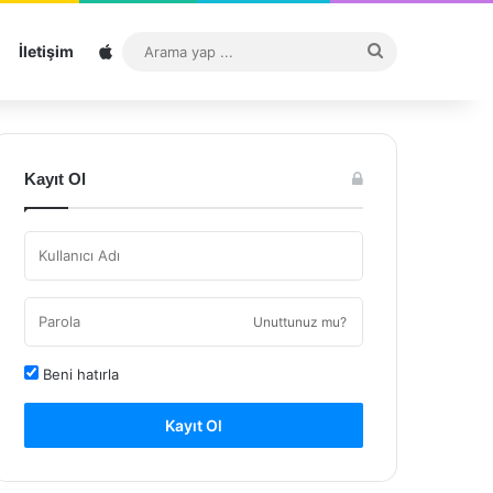
Sitemap
Arama
İletişim
yap
...
Kayıt Ol
Unuttunuz mu?
Beni hatırla
Kayıt Ol