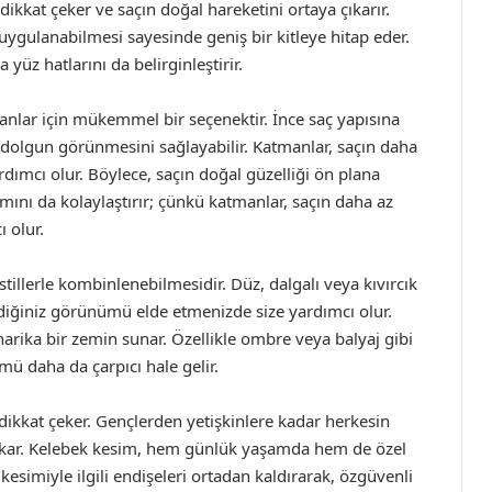
dikkat çeker ve saçın doğal hareketini ortaya çıkarır.
ygulanabilmesi sayesinde geniş bir kitleye hitap eder.
yüz hatlarını da belirginleştirir.
 olanlar için mükemmel bir seçenektir. İnce saç yapısına
a dolgun görünmesini sağlayabilir. Katmanlar, saçın daha
dımcı olur. Böylece, saçın doğal güzelliği ön plana
ımını da kolaylaştırır; çünkü katmanlar, saçın daha az
 olur.
 stillerle kombinlenebilmesidir. Düz, dalgalı veya kıvırcık
ediğiniz görünümü elde etmenizde size yardımcı olur.
harika bir zemin sunar. Özellikle ombre veya balyaj gibi
ümü daha da çarpıcı hale gelir.
ikkat çeker. Gençlerden yetişkinlere kadar herkesin
e çıkar. Kelebek kesim, hem günlük yaşamda hem de özel
esimiyle ilgili endişeleri ortadan kaldırarak, özgüvenli