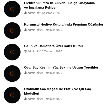
Elektronik İmza ile Güvenli Belge Onaylama
ve İmzalama Rehberi
Admin
1 Ağustos 2026
Kurumsal Hediye Kutularında Premium Çözümler
Admin
25 Temmuz 2026
Gelin ve Damatlara Özel Dans Kursu
Admin
25 Temmuz 2026
Oval Saç Kesimi: Yüz Şekline Uygun Tercihler
Admin
24 Temmuz 2026
Otomatik Saç Maşası ile Pratik ve Şık Saç
Modelleri
Admin
24 Temmuz 2026