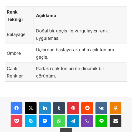
Renk
Açıklama
Tekniği
Doğal bir geçiş ile vurgulayıcı renk
Balayage
uygulaması.
Uçlardan başlayarak daha açık tonlara
Ombre
geçiş.
Canlı
Parlak renk tonları ile dinamik bir
Renkler
görünüm.
Facebook
X
LinkedIn
Tumblr
Pinterest
Reddit
VKontakte
Odnok
Pocket
Skype
Messenger
WhatsApp
Telegram
Viber
Line
E-Posta ile payla
Yazdır