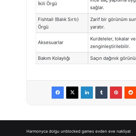
İkili Örgü
sağlar.
Fishtail (Balık Sırtı)
Zarif bir görünüm sun
Örgü
yaratır.
Kurdeleler, tokalar ve
Aksesuarlar
zenginleştirilebilir.
Bakım Kolaylığı
Saçın dağınık görünü
Facebook
X
LinkedIn
Tumblr
Pintere
Harmonyca dolgu
unblocked games
evden eve nakliyat