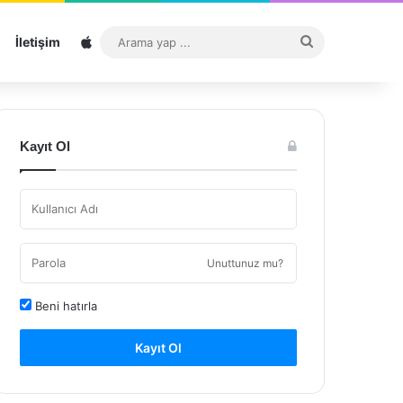
Sitemap
Arama
İletişim
yap
...
Kayıt Ol
Unuttunuz mu?
Beni hatırla
Kayıt Ol