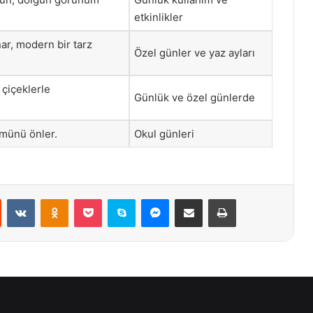
etkinlikler
ar, modern bir tarz
Özel günler ve yaz ayları
 çiçeklerle
Günlük ve özel günlerde
münü önler.
Okul günleri
st
Reddit
VKontakte
Odnoklassniki
Pocket
Skype
Messenger
E-Posta ile paylaş
Yazdır