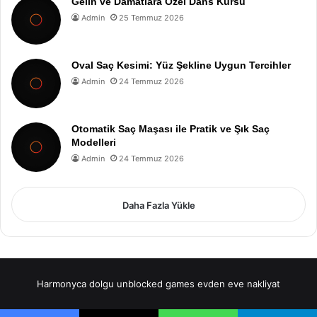
Gelin ve Damatlara Özel Dans Kursu
Admin
25 Temmuz 2026
Oval Saç Kesimi: Yüz Şekline Uygun Tercihler
Admin
24 Temmuz 2026
Otomatik Saç Maşası ile Pratik ve Şık Saç
Modelleri
Admin
24 Temmuz 2026
Daha Fazla Yükle
Harmonyca dolgu
unblocked games
evden eve nakliyat