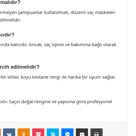
lmalıdır?
çermeyen şampuanlar kullanılmalı, düzenli saç maskeleri
ilmelidir.
cıdır?
ında kalıcıdır. Ancak, saç tipine ve bakımına bağlı olarak
rcih edilmelidir?
rklı stiller, koyu kestane rengi ile harika bir uyum sağlar.
bilir. Saçın doğal rengine ve yapısına göre profesyonel
st
Reddit
VKontakte
Odnoklassniki
Pocket
Skype
Messenger
E-Posta ile paylaş
Yazdır