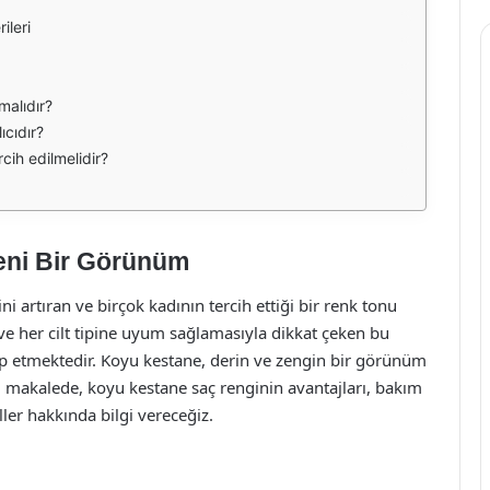
ileri
malıdır?
ıcıdır?
rcih edilmelidir?
eni Bir Görünüm
i artıran ve birçok kadının tercih ettiği bir renk tonu
ve her cilt tipine uyum sağlamasıyla dikkat çeken bu
p etmektedir. Koyu kestane, derin ve zengin bir görünüm
u makalede, koyu kestane saç renginin avantajları, bakım
iller hakkında bilgi vereceğiz.