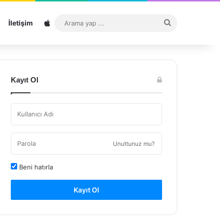
Sitemap
Arama
İletişim
yap
...
Kayıt Ol
Unuttunuz mu?
Beni hatırla
Kayıt Ol