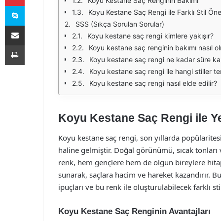
Koyu Kestane Saç Renginin Bakımı
Skype
Koyu Kestane Saç Rengi ile Farklı Stil Öner
SSS (Sıkça Sorulan Sorular)
E-Posta ile paylaş
Koyu kestane saç rengi kimlere yakışır?
Yazdır
Koyu kestane saç renginin bakımı nasıl ol
Koyu kestane saç rengi ne kadar süre kal
Koyu kestane saç rengi ile hangi stiller te
Koyu kestane saç rengi nasıl elde edilir?
Koyu Kestane Saç Rengi ile Y
Koyu kestane saç rengi, son yıllarda popülaritesin
haline gelmiştir. Doğal görünümü, sıcak tonları 
renk, hem gençlere hem de olgun bireylere hita
sunarak, saçlara hacim ve hareket kazandırır. B
ipuçları ve bu renk ile oluşturulabilecek farklı st
Koyu Kestane Saç Renginin Avantajları