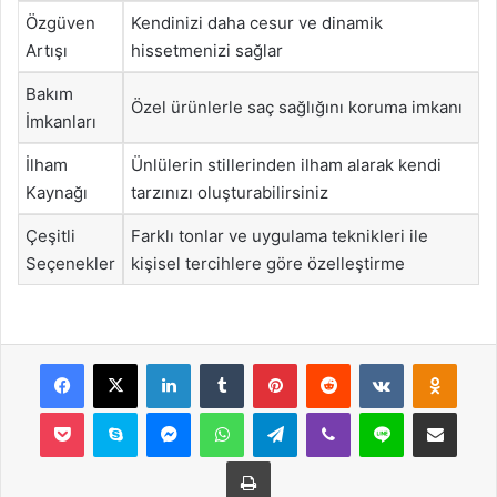
Özgüven
Kendinizi daha cesur ve dinamik
Artışı
hissetmenizi sağlar
Bakım
Özel ürünlerle saç sağlığını koruma imkanı
İmkanları
İlham
Ünlülerin stillerinden ilham alarak kendi
Kaynağı
tarzınızı oluşturabilirsiniz
Çeşitli
Farklı tonlar ve uygulama teknikleri ile
Seçenekler
kişisel tercihlere göre özelleştirme
Facebook
X
LinkedIn
Tumblr
Pinterest
Reddit
VKontakte
Odnok
Pocket
Skype
Messenger
WhatsApp
Telegram
Viber
Line
E-Posta ile payla
Yazdır