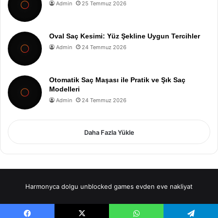
Admin
25 Temmuz 2026
Oval Saç Kesimi: Yüz Şekline Uygun Tercihler
Admin
24 Temmuz 2026
Otomatik Saç Maşası ile Pratik ve Şık Saç
Modelleri
Admin
24 Temmuz 2026
Daha Fazla Yükle
Harmonyca dolgu
unblocked games
evden eve nakliyat