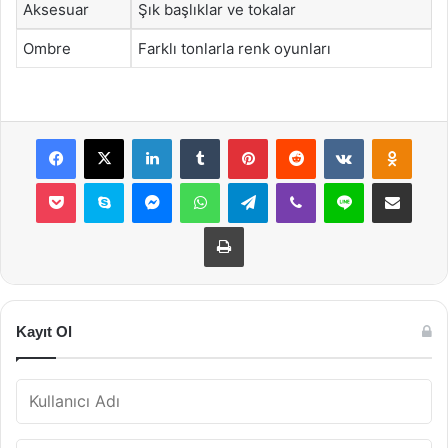
Aksesuar
Şık başlıklar ve tokalar
Ombre
Farklı tonlarla renk oyunları
Facebook
X
LinkedIn
Tumblr
Pinterest
Reddit
VKontakte
Odnok
Pocket
Skype
Messenger
WhatsApp
Telegram
Viber
Line
E-Posta ile payla
Yazdır
Kayıt Ol