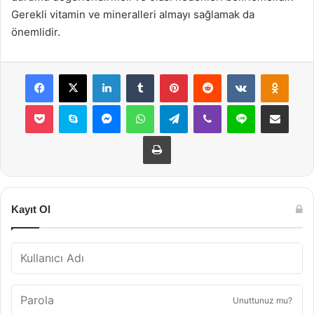
Gerekli vitamin ve mineralleri almayı sağlamak da
önemlidir.
Facebook
X
LinkedIn
Tumblr
Pinterest
Reddit
VKontakte
Odnok
Pocket
Skype
Messenger
WhatsApp
Telegram
Viber
Line
E-Posta ile payla
Yazdır
Kayıt Ol
Unuttunuz mu?