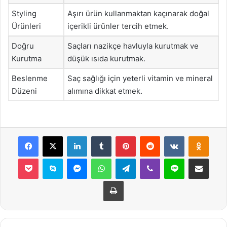
Styling
Aşırı ürün kullanmaktan kaçınarak doğal
Ürünleri
içerikli ürünler tercih etmek.
Doğru
Saçları nazikçe havluyla kurutmak ve
Kurutma
düşük ısıda kurutmak.
Beslenme
Saç sağlığı için yeterli vitamin ve mineral
Düzeni
alımına dikkat etmek.
Facebook
X
LinkedIn
Tumblr
Pinterest
Reddit
VKontakte
Odnok
Pocket
Skype
Messenger
WhatsApp
Telegram
Viber
Line
E-Posta ile payla
Yazdır