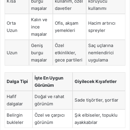
Kısa
burgu
kullanım, özel
koruyucu
maşalar
davetler
kullanımı
Kalın ve
Orta
Ofis, akşam
Hacim artırıcı
ince
Uzun
yemekleri
spreyler
maşalar
Geniş
Özel
Saç uçlarına
Uzun
burgu
etkinlikler,
nemlendirici
maşalar
gece partileri
uygulama
İşte En Uygun
Dalga Tipi
Giyilecek Kıyafetler
Görünüm
Hafif
Doğal ve rahat
Sade tişörtler, şortlar
dalgalar
görünüm
Belirgin
Özel ve çarpıcı
Şık elbiseler, topuklu
bukleler
görünüm
ayakkabılar