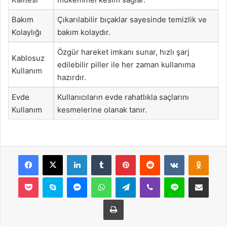
Bakım
Çıkarılabilir bıçaklar sayesinde temizlik ve
Kolaylığı
bakım kolaydır.
Özgür hareket imkanı sunar, hızlı şarj
Kablosuz
edilebilir piller ile her zaman kullanıma
Kullanım
hazırdır.
Evde
Kullanıcıların evde rahatlıkla saçlarını
Kullanım
kesmelerine olanak tanır.
Facebook
X
LinkedIn
Tumblr
Pinterest
Reddit
VKontakte
Odnok
Pocket
Skype
Messenger
WhatsApp
Telegram
Viber
Line
E-Posta ile payla
Yazdır