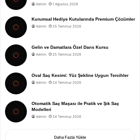
Admin
1 Ağustos 2026
Kurumsal Hediye Kutularında Premium Çözümler
Admin
25 Temmuz 2026
Gelin ve Damatlara Özel Dans Kursu
Admin
25 Temmuz 2026
Oval Saç Kesimi: Yüz Şekline Uygun Tercihler
Admin
24 Temmuz 2026
Otomatik Saç Maşası ile Pratik ve Şık Saç
Modelleri
Admin
24 Temmuz 2026
Daha Fazla Yükle