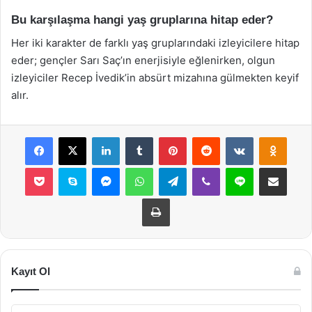
Bu karşılaşma hangi yaş gruplarına hitap eder?
Her iki karakter de farklı yaş gruplarındaki izleyicilere hitap
eder; gençler Sarı Saç’ın enerjisiyle eğlenirken, olgun
izleyiciler Recep İvedik’in absürt mizahına gülmekten keyif
alır.
Facebook
X
LinkedIn
Tumblr
Pinterest
Reddit
VKontakte
Odnok
Pocket
Skype
Messenger
WhatsApp
Telegram
Viber
Line
E-Posta ile payla
Yazdır
Kayıt Ol