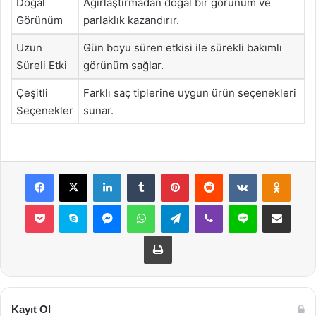
Doğal
Ağırlaştırmadan doğal bir görünüm ve
Görünüm
parlaklık kazandırır.
Uzun
Gün boyu süren etkisi ile sürekli bakımlı
Süreli Etki
görünüm sağlar.
Çeşitli
Farklı saç tiplerine uygun ürün seçenekleri
Seçenekler
sunar.
Facebook
X
LinkedIn
Tumblr
Pinterest
Reddit
VKontakte
Odnok
Pocket
Skype
Messenger
WhatsApp
Telegram
Viber
Line
E-Posta ile payla
Yazdır
Kayıt Ol