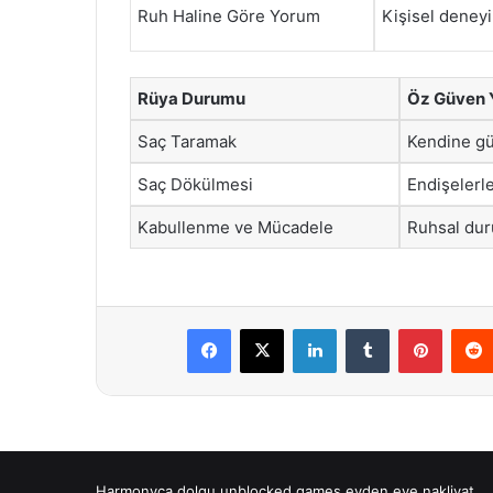
Ruh Haline Göre Yorum
Kişisel deneyi
Rüya Durumu
Öz Güven 
Saç Taramak
Kendine g
Saç Dökülmesi
Endişelerl
Kabullenme ve Mücadele
Ruhsal dur
Facebook
X
LinkedIn
Tumblr
Pintere
Harmonyca dolgu
unblocked games
evden eve nakliyat