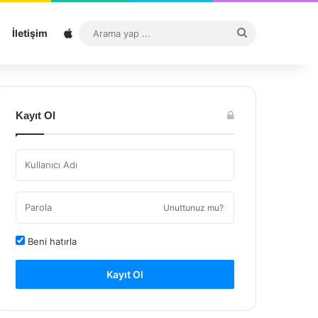
Sitemap
Arama
İletişim
yap
...
Kayıt Ol
Unuttunuz mu?
Beni hatırla
Kayıt Ol