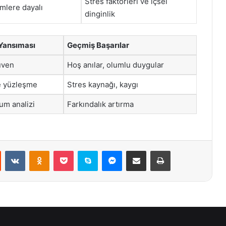
Stres faktörleri ve içsel
mlere dayalı
dinginlik
Yansıması
Geçmiş Başarılar
üven
Hoş anılar, olumlu duygular
e yüzleşme
Stres kaynağı, kaygı
um analizi
Farkındalık artırma
st
Reddit
VKontakte
Odnoklassniki
Pocket
Skype
Messenger
E-Posta ile paylaş
Yazdır